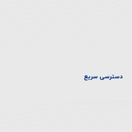
چشمه شرقی
تلفن:
۸-۴۴۷۲۳۳۳۰-۰۲۱
فکس:
44710929-021
دسترسی سریع
سیاست ها
تاریخچه بیمارستان
اخبار و رویدادها
ارتقای سلامت