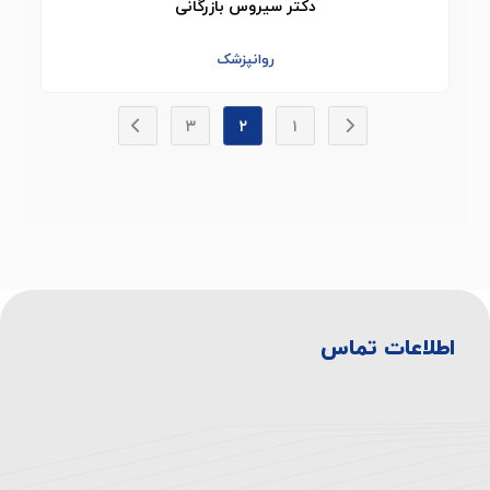
دکتر سیروس بازرگانی
روانپزشک
۳
۲
۱
اطلاعات تماس
آدرس بیمارستان:
تهران، انتهای اتوبان همت غرب، خروجی بلوار
دهكده، ميدان المپيك ، بلوار صدرا، ابتدای بلوار