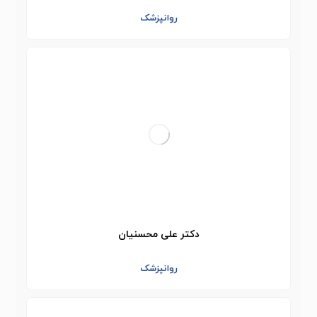
روانپزشک
دکتر علی محسنیان
روانپزشک