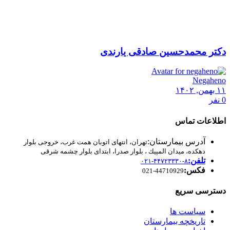
دکتر محمدحسین صادقی یارندی
Negaheno
۱۱ بهمن, ۱۴۰۲
0 نفر
اطلاعات تماس
آدرس بیمارستان:
تهران، انتهای اتوبان همت غرب، خروجی بلوار
دهكده، ميدان المپيك ، بلوار صدرا، ابتدای بلوار چشمه شرقی
تلفن:
۸-۴۴۷۲۳۳۳۰-۰۲۱
فکس:
44710929-021
دسترسی سریع
سیاست ها
تاریخچه بیمارستان