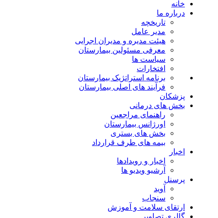
خانه
درباره ما
تاریخچه
مدیر عامل
هیئت مدیره و مدیران اجرایی
معرفی مسئولین بیمارستان
سیاست ها
افتخارات
برنامه استراتژیک بیمارستان
فرآیند های اصلی بیمارستان
پزشکان
بخش های درمانی
راهنمای مراجعین
اورژانس بیمارستان
بخش های بستری
بیمه های طرف قرارداد
اخبار
اخبار و رویدادها
آرشیو ویدیو ها
پرسنل
آوید
سنجاب
ارتقای سلامت و آموزش
گالری تصاویر