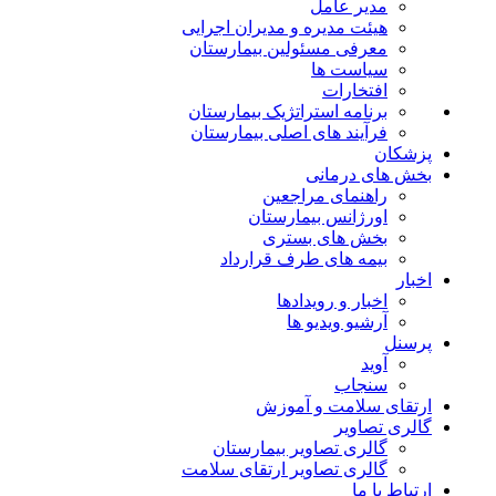
مدیر عامل
هیئت مدیره و مدیران اجرایی
معرفی مسئولین بیمارستان
سیاست ها
افتخارات
برنامه استراتژیک بیمارستان
فرآیند های اصلی بیمارستان
پزشکان
بخش های درمانی
راهنمای مراجعین
اورژانس بیمارستان
بخش های بستری
بیمه های طرف قرارداد
اخبار
اخبار و رویدادها
آرشیو ویدیو ها
پرسنل
آوید
سنجاب
ارتقای سلامت و آموزش
گالری تصاویر
گالری تصاویر بیمارستان
گالری تصاویر ارتقای سلامت
ارتباط با ما