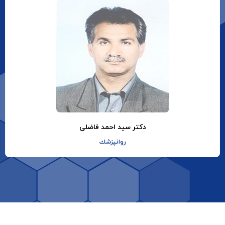
دکتر سید احمد فاضلی
روانپزشك