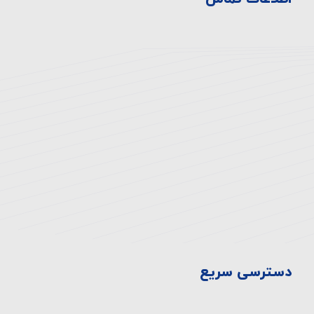
آدرس بیمارستان:
تهران، انتهای اتوبان همت غرب، خروجی بلوار
دهكده، ميدان المپيك ، بلوار صدرا، ابتدای بلوار
چشمه شرقی
تلفن:
۸-۴۴۷۲۳۳۳۰-۰۲۱
فکس:
44710929-021
دسترسی سریع
سیاست ها