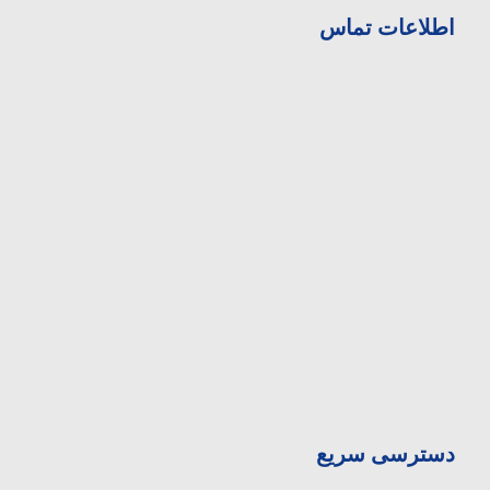
اطلاعات تماس
آدرس بیمارستان:
تهران، انتهای اتوبان همت غرب، خروجی بلوار
دهكده، ميدان المپيك ، بلوار صدرا، ابتدای بلوار
چشمه شرقی
تلفن:
۸-۴۴۷۲۳۳۳۰-۰۲۱
فکس:
44710929-021
دسترسی سریع