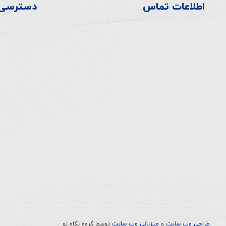
اطلاعات تماس
دسترسی 
آدرس بیمارستان:
سیاست
تهران، انتهای اتوبان همت
تاریخچ
غرب، خروجی بلوار دهكده،
اخبار و
ميدان المپيك ، بلوار صدرا،
ارتقای
ابتدای بلوار چشمه شرقی
ارتباط 
تلفن:
۸-۴۴۷۲۳۳۳۰-۰۲۱
فکس:
44710929-021
طراحی وب سایت
و
میزبانی وب سایت
توسط
گروه نگاه نو