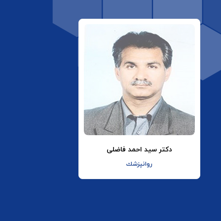
دکتر سید احمد فاضلی
روانپزشك