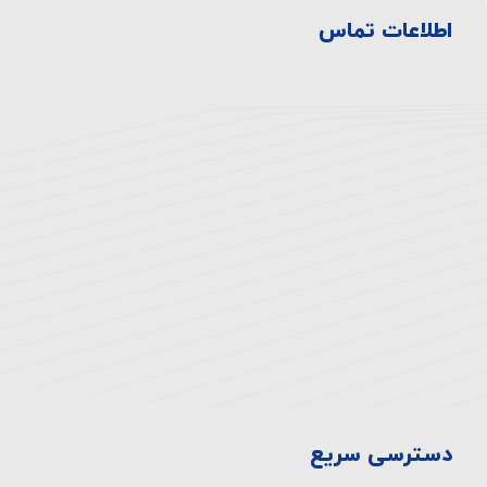
اطلاعات تماس
آدرس بیمارستان:
تهران، انتهای اتوبان همت غرب، خروجی بلوار
دهكده، ميدان المپيك ، بلوار صدرا، ابتدای بلوار
چشمه شرقی
تلفن:
۸-۴۴۷۲۳۳۳۰-۰۲۱
فکس:
44710929-021
دسترسی سریع