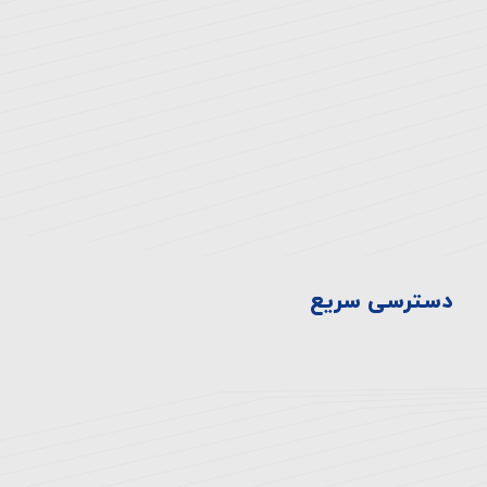
دهكده، ميدان المپيك ، بلوار صدرا، ابتدای بلوار
چشمه شرقی
تلفن:
۸-۴۴۷۲۳۳۳۰-۰۲۱
فکس:
44710929-021
دسترسی سریع
سیاست ها
تاریخچه بیمارستان
اخبار و رویدادها