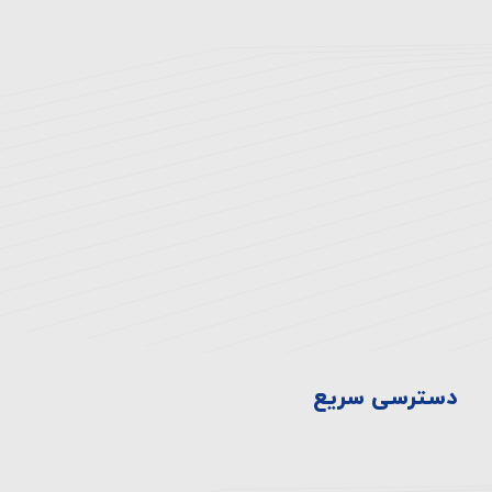
آدرس بیمارستان:
تهران، انتهای اتوبان همت غرب، خروجی بلوار
دهكده، ميدان المپيك ، بلوار صدرا، ابتدای بلوار
چشمه شرقی
تلفن:
۸-۴۴۷۲۳۳۳۰-۰۲۱
فکس:
44710929-021
دسترسی سریع
سیاست ها