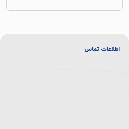
اطلاعات تماس
آدرس بیمارستان:
تهران، انتهای اتوبان همت غرب، خروجی بلوار
دهكده، ميدان المپيك ، بلوار صدرا، ابتدای بلوار
چشمه شرقی
تلفن:
۸-۴۴۷۲۳۳۳۰-۰۲۱
فکس: