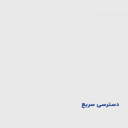
آدرس بیمارستان:
تهران، انتهای اتوبان همت غرب، خروجی بلوار
دهكده، ميدان المپيك ، بلوار صدرا، ابتدای بلوار
چشمه شرقی
تلفن:
۸-۴۴۷۲۳۳۳۰-۰۲۱
فکس:
44710929-021
دسترسی سریع
سیاست ها