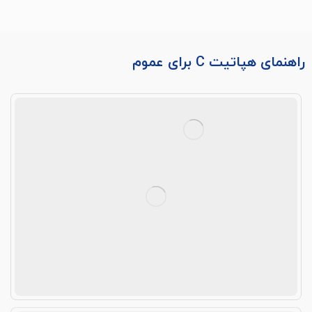
راهنمای هپاتیت C برای عموم