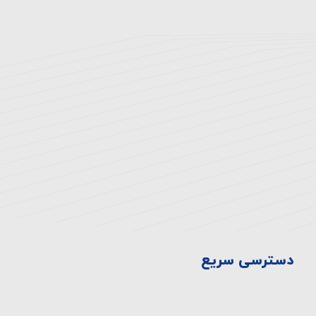
آدرس بیمارستان:
تهران، انتهای اتوبان همت غرب، خروجی بلوار
دهكده، ميدان المپيك ، بلوار صدرا، ابتدای بلوار
چشمه شرقی
تلفن:
۸-۴۴۷۲۳۳۳۰-۰۲۱
فکس:
44710929-021
دسترسی سریع
سیاست ها